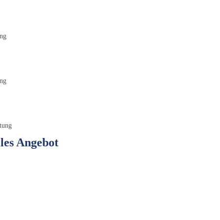
ung
ung
tung
lles Angebot