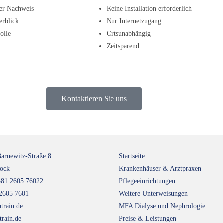
rer Nachweis
Keine Installation erforderlich
erblick
Nur Internetzugang
olle
Ortsunabhängig
Zeitsparend
Kontaktieren Sie uns
Barnewitz-Straße 8
Startseite
tock
Krankenhäuser & Arztpraxen
381 2605 76022
Pflegeeinrichtungen
 2605 7601
Weitere Unterweisungen
train.de
MFA Dialyse und Nephrologie
rain.de
Preise & Leistungen