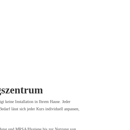
gszentrum
t keine Installation in Ihrem Hause. Jeder
edarf lässt sich jeder Kurs individuell anpassen,
rbildung und MRSA/Hygiene bis zur Nutzung von